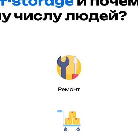
lf-storage
и почем
у числу людей?
Ремонт