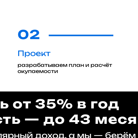
02
Проект
разрабатываем план и расчёт
окупаемости
 от 35% в год
ть — до 43 мес
лярный доход, а мы — берём