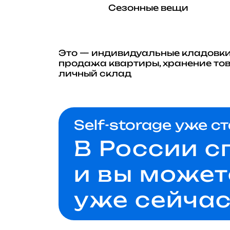
Сезонные вещи
Это — индивидуальные кладовки, 
продажа квартиры, хранение тов
личный склад
Self-storage уже с
В России с
и вы может
уже сейча