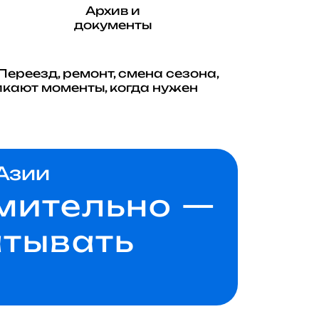
Архив и
документы
Переезд, ремонт, смена сезона,
икают моменты, когда нужен
 Азии
емительно —
атывать