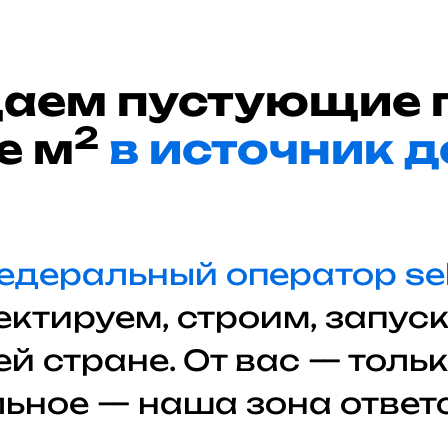
аем пустующие 
2
е м
в источник 
деральный оператор self
ектируем, строим, запус
й стране. От вас — толь
льное — наша зона ответ