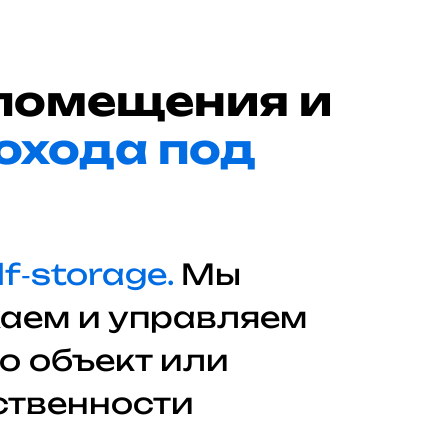
помещения и
дохода под
‑storage.
Мы
каем и управляем
ко объект или
ственности