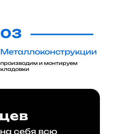
03
Металлоконструкции
производим и монтируем
кладовки
яцев
 на себя всю