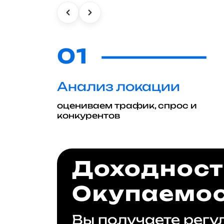
01
Анализ локации
оцениваем трафик, спрос и
конкурентов
Доходность
Окупаемос
Вы получаете регу