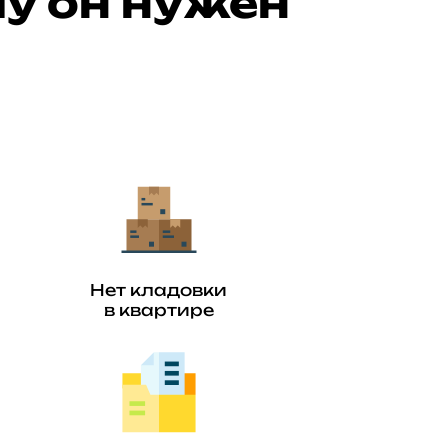
у он нужен
Нет кладовки
в квартире