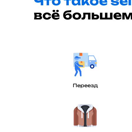
Что такое se
всё большем
Переезд