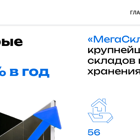
ГЛ
рые
«МегаСк
крупнейш
складов
 в год
хранени
56