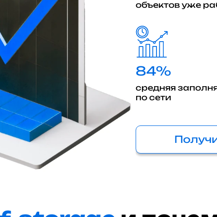
объектов уже р
84%
средняя заполн
по сети
Получи