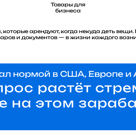
Товары для
бизнеса
которые арендуют, когда некуда деть вещи. 
аров и документов — в жизни каждого возн
тал нормой в США, Европе и
прос растёт стр
е на этом зараб
с