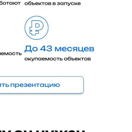
аботают
объектов в запуске
До 43 месяцев
яемость
окупаемость объектов
ть презентацию